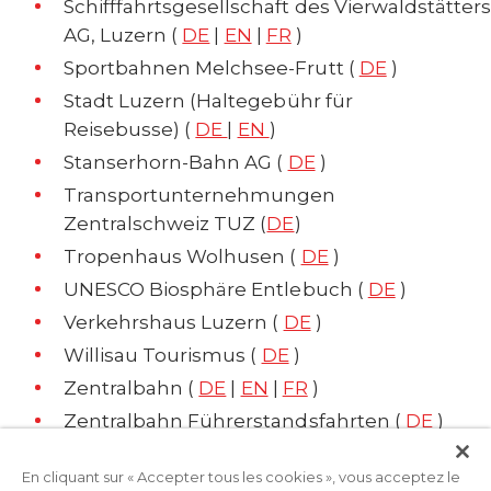
Schifffahrtsgesellschaft des Vierwaldstätter
AG, Luzern (
DE
|
EN
|
FR
)
Sportbahnen Melchsee-Frutt (
DE
)
Stadt Luzern (Haltegebühr für
Reisebusse) (
DE
|
EN
)
Stanserhorn-Bahn AG (
DE
)
Transportunternehmungen
Zentralschweiz TUZ (
DE
)
Tropenhaus Wolhusen (
DE
)
UNESCO Biosphäre Entlebuch (
DE
)
Verkehrshaus Luzern (
DE
)
Willisau Tourismus (
DE
)
Zentralbahn (
DE
|
EN
|
FR
)
Zentralbahn
Führerstandsfahrten (
DE
)
En cliquant sur « Accepter tous les cookies », vous acceptez le