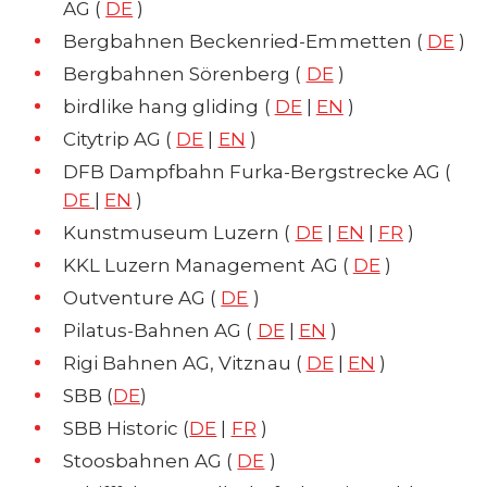
AG (
DE
)
Bergbahnen Beckenried-Emmetten (
DE
)
Bergbahnen Sörenberg (
DE
)
birdlike hang gliding (
DE
|
EN
)
Citytrip AG (
DE
|
EN
)
DFB Dampfbahn Furka-Bergstrecke AG (
DE
|
EN
)
Kunstmuseum Luzern (
DE
|
EN
|
FR
)
KKL Luzern Management AG (
DE
)
Outventure AG (
DE
)
Pilatus-Bahnen AG (
DE
|
EN
)
Rigi Bahnen AG, Vitznau (
DE
|
EN
)
SBB (
DE
)
SBB Historic (
DE
|
FR
)
Stoosbahnen AG (
DE
)