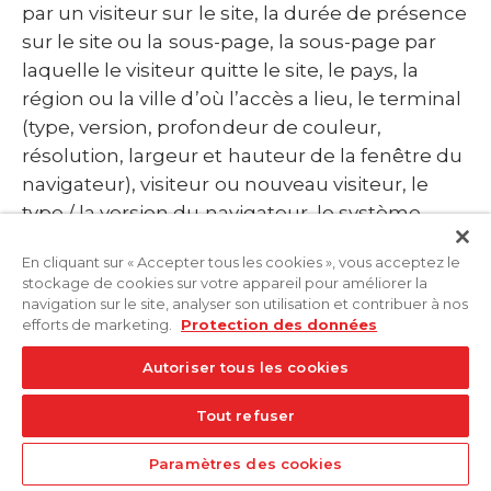
par un visiteur sur le site, la durée de présence
sur le site ou la sous-page, la sous-page par
laquelle le visiteur quitte le site, le pays, la
région ou la ville d’où l’accès a lieu, le terminal
(type, version, profondeur de couleur,
résolution, largeur et hauteur de la fenêtre du
navigateur), visiteur ou nouveau visiteur, le
type / la version du navigateur, le système
d’exploitation utilisé, l’URL de référence (la
En cliquant sur « Accepter tous les cookies », vous acceptez le
page précédemment consultée), le nom
stockage de cookies sur votre appareil pour améliorer la
d’hôte de l’ordinateur accédant (adresse IP) et
navigation sur le site, analyser son utilisation et contribuer à nos
l’heure de la demande du serveur sont
efforts de marketing.
Protection des données
transmis aux serveurs de Google, une
Autoriser tous les cookies
entreprise de la société holding Alphabet Inc,
aux États-Unis, où ils sont enregistrés
Tout refuser
(remarque sur les transferts de données aux
Paramètres des cookies
États-Unis, point 10). L’adresse IP est alors
Bons Plans
Recherche