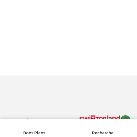
Mietdauer:
2 Monate
Im Preis inbegriffen:
Grafische Umsetzung,
Druck und Montage
En cliquant sur « Accepter tous les cookies », vous acceptez le
stockage de cookies sur votre appareil pour améliorer la
navigation sur le site, analyser son utilisation et contribuer à nos
efforts de marketing.
Protection des données
Autoriser tous les cookies
Tout refuser
PARAMÈTRES DES COOKIES
Paramètres des cookies
Bons Plans
Recherche