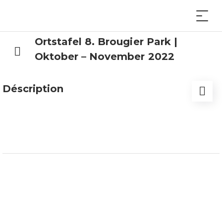
Ortstafel 8. Brougier Park |
Oktober – November 2022
Déscription
Auch im Jahr 2022 werden Ortstafeln in der
Region WVR an touristische Leistungsträger
vermietet, welche für Marketingzwecke genutzt
werden können.
Standort:
Einfahrt Vitznau (von Weggis her),
Seeseite
Ausrichtung:
Fahrtrichtung Weggis