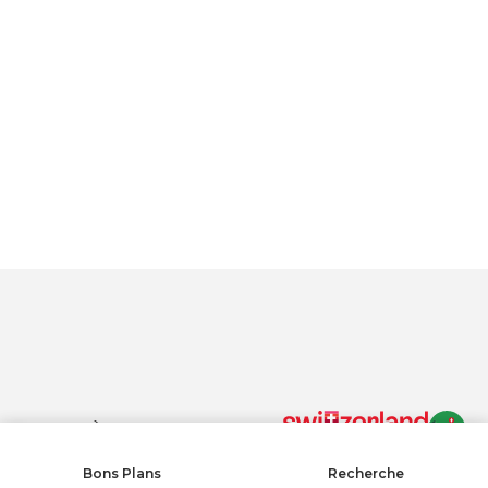
En cliquant sur « Accepter tous les cookies », vous acceptez le
stockage de cookies sur votre appareil pour améliorer la
navigation sur le site, analyser son utilisation et contribuer à nos
efforts de marketing.
Protection des données
Autoriser tous les cookies
Tout refuser
PARAMÈTRES DES COOKIES
Paramètres des cookies
Bons Plans
Recherche