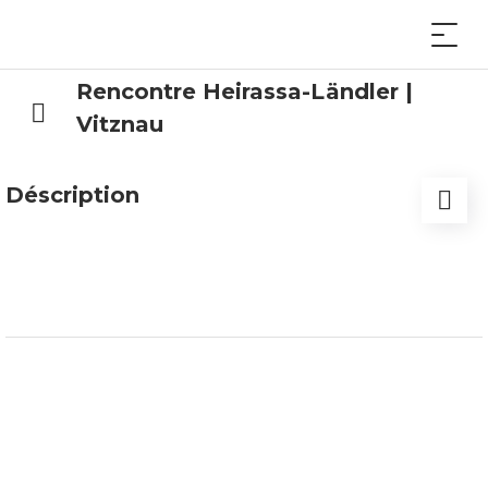
Rencontre Heirassa-Ländler |
Vitznau
Déscription
C'est dans la salle enchantée du KVV Vitznau que
se tiendra, le 20 mars 2027, la rencontre Heirassa-
Ländler. Venez profiter d'une musique
exceptionnelle avec les Gupfbuebä, le trio de
yodleurs Seetal, le duo d'accordéonistes Remo
Gwerder-Franz Schmidig et le quintette Ueli
Mooser. La soirée sera animée par Sämi Studer.