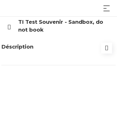
TI Test Souvenir - Sandbox, do
not book
Déscription
Hier kommt die Beschreibung des Souvenirs.
- Dieses ist aus einem Material
- Es hat die Farbe Blau
Versand ist nur in der CH möglich.