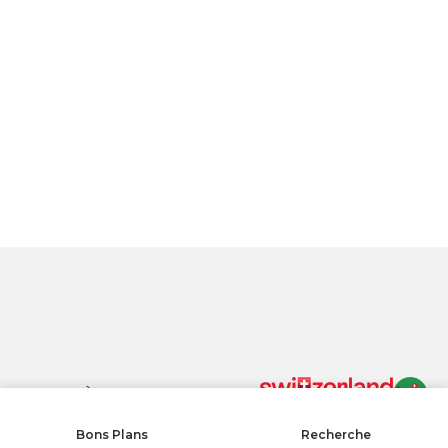
En cliquant sur « Accepter tous les cookies », vous acceptez le
stockage de cookies sur votre appareil pour améliorer la
navigation sur le site, analyser son utilisation et contribuer à nos
efforts de marketing.
Protection des données
Autoriser tous les cookies
Tout refuser
PARAMÈTRES DES COOKIES
Paramètres des cookies
Bons Plans
Recherche