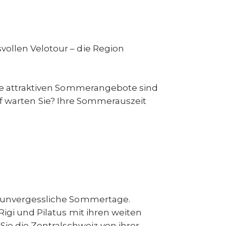
ollen Velotour – die Region
re attraktiven Sommerangebote sind
auf warten Sie? Ihre Sommerauszeit
ür unvergessliche Sommertage.
igi und Pilatus mit ihren weiten
e die Zentralschweiz von ihrer