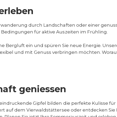
erleben
rwanderung durch Landschaften oder einer genussv
e Bedingungen für aktive Auszeiten im Frühling.
e Bergluft ein und spüren Sie neue Energie. Unse
tiv, flexibel und mit Genuss verbringen möchten. Wor
aft geniessen
eindruckende Gipfel bilden die perfekte Kulisse f
hrt auf dem Vierwaldstättersee oder entdecken Sie R
anen Sie jetzt Ihre Sommerauszeit und erleben Si