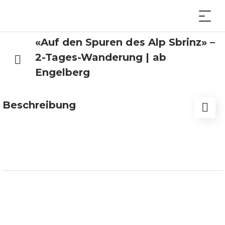
«Auf den Spuren des Alp Sbrinz» –
2-Tages-Wanderung | ab
Engelberg
Beschreibung
Erleben Sie die Vielfalt des Alp Sbrinz im
CULINARIUM ALPINUM: Führung, Alp-Sbrinz-
Degustation, Tavolata und 2-tägige Wanderung
von Engelberg nach Melchsee Frutt, zu
traditionellen Alp-Sbrinz-Alpen.
Im CULINARIUM ALPINUM erwartet Sie ein
genussvoller Auftakt mit einer Alp-Sbrinz