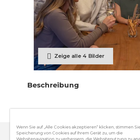
Zeige alle 4 Bilder
Beschreibung
Die Stadtführung «Beizentratsch» bringt S
getratscht, geliebt und gestritten wurde 
legendären Kulturkneipen. Mit spannend
Weisswein im Gewölbekeller und einem st
Wenn Sie auf „Alle Cookies akzeptieren“ klicken, stimmen Si
Speicherung von Cookies auf Ihrem Gerät zu, um die
Historisch, unterhaltsam, genussvoll – de
Websitenavigation zu verbessern, die Websitenutzung zu ana