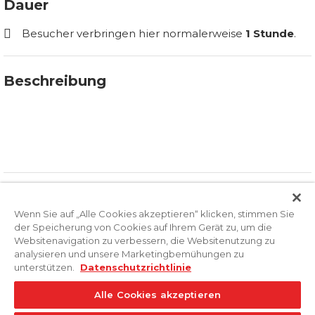
Dauer
Besucher verbringen hier normalerweise
1 Stunde
.
Beschreibung
Frischkäse selber herstellen – Genuss,
Handwerk und unvergessliche Momente
Hast du dich schon einmal gefragt, wie aus
frischer Milch ein köstlicher Frischkäse entsteht?
Häufig Gestellte Fragen
Bei diesem besonderen Erlebnis wirst du selbst
Wenn Sie auf „Alle Cookies akzeptieren“ klicken, stimmen Sie
zur Käserin oder zum Käser und stellst deinen
der Speicherung von Cookies auf Ihrem Gerät zu, um die
eigenen Frischkäse her – mit deinen Händen, viel
Websitenavigation zu verbessern, die Websitenutzung zu
analysieren und unsere Marketingbemühungen zu
Freude und einer Portion Kreativität.
unterstützen.
Datenschutzrichtlinie
Während rund 1 Stunde tauchst du unter der
Alle Cookies akzeptieren
fachkundigen Anleitung eines Schaukäsers in die