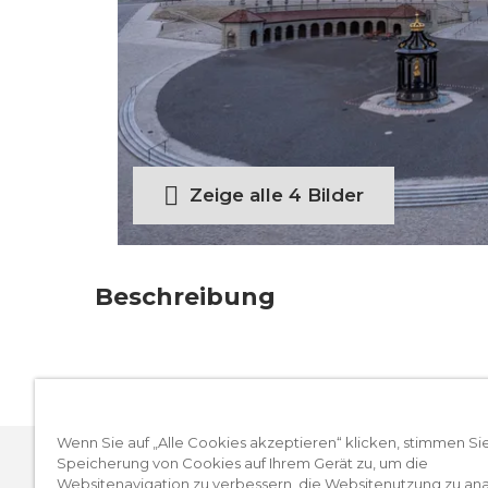
Zeige alle 4 Bilder
Beschreibung
Erhalten Sie einen spannenden Einblick i
Einsiedeln und das Leben der Mönche. Sie
nicht öffentlich zugängliche Stiftsbiblio
Bestand. Die DiaVision um 15.30 Uhr ist T
Wenn Sie auf „Alle Cookies akzeptieren“ klicken, stimmen Si
Speicherung von Cookies auf Ihrem Gerät zu, um die
eindrücklichen Bildern das Leben und die
Websitenavigation zu verbessern, die Websitenutzung zu ana