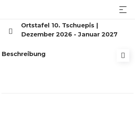
Ortstafel 10. Tschuepis |
Dezember 2026 - Januar 2027
Beschreibung
Auch im Jahr 2026 werden Ortstafeln in der
Region WVR an touristische Leistungsträger
vermietet, welche für Marketingzwecke genutzt
werden können.
Standort:
Ausfahrt Vitznau Ost (Tschuopis) am
Hang
Ausrichtung:
Fahrtrichtung Vitznau