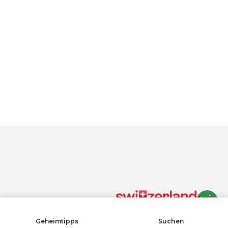
Mietdauer:
2 Monate
Im Preis inbegriffen:
Grafische Umsetzung,
Druck und Montage
Wenn Sie auf „Alle Cookies akzeptieren“ klicken, stimmen Sie
der Speicherung von Cookies auf Ihrem Gerät zu, um die
Websitenavigation zu verbessern, die Websitenutzung zu
analysieren und unsere Marketingbemühungen zu
unterstützen.
Datenschutzrichtlinie
Alle Cookies akzeptieren
Alle ablehnen
COOKIES VERWALTEN
Cookie-Einstellungen
Geheimtipps
Suchen