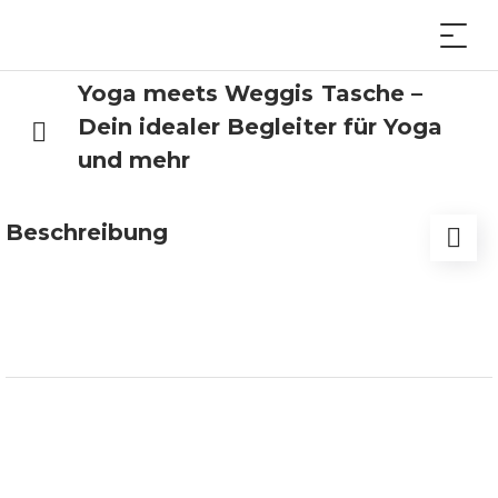
Yoga meets Weggis Tasche –
Dein idealer Begleiter für Yoga
und mehr
Beschreibung
Die Yoga meets Weggis Tasche ist der perfekte
Alltagsbegleiter für alle, die ihren Yoga-Lifestyle
mit Stil und Nachhaltigkeit verbinden möchten.
Mit ihrem geräumigen Design bietet sie Platz für
alles, was du für deine Yoga-Praxis brauchst – und
noch mehr. Sie ist perfekt für dein Yoga-
Equipment, für einen spontanen Brunch oder für
das nächste Abenteuer!