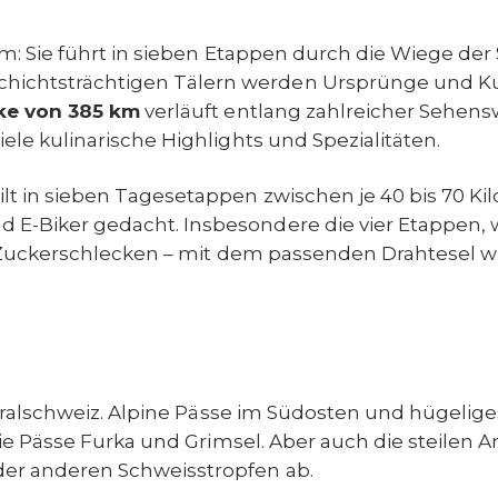
: Sie führt in sieben Etappen durch die Wiege der 
chichtsträchtigen Tälern werden Ursprünge und Ku
ke von 385 km
verläuft entlang zahlreicher Sehens
iele kulinarische Highlights und Spezialitäten.
lt in sieben Tagesetappen zwischen je 40 bis 70 Kilo
nd E-Biker gedacht. Insbesondere die vier Etappen,
in Zuckerschlecken – mit dem passenden Drahtesel w
entralschweiz. Alpine Pässe im Südosten und hügeli
die Pässe Furka und Grimsel. Aber auch die steilen
der anderen Schweisstropfen ab.